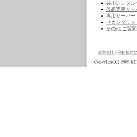
共用レンタル
仮想専用サー
専用サーバー
セカンダリメ
その他 ご質
｜
運営会社
｜
利用規約